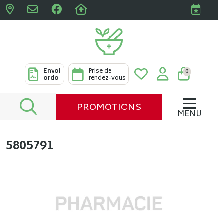
Pharmacies Clabots & De L
Envoi
Prise de
0
ordo
rendez-vous
PROMOTIONS
MENU
5805791