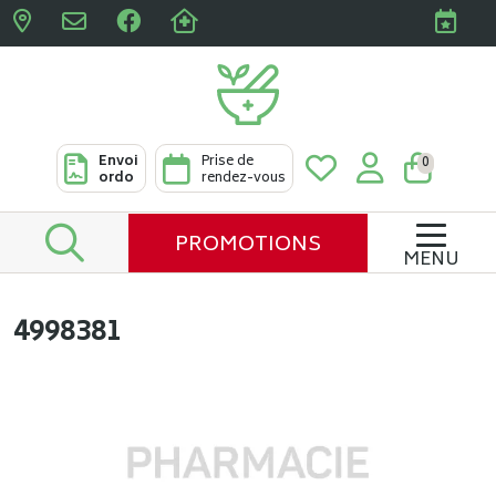
Pharmacies Clabots & De L
Envoi
Prise de
0
ordo
rendez-vous
PROMOTIONS
MENU
4998381