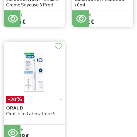
Creme Soyeuse 3 Prod.
10ml
108
,
90
€
109
,
91
€
92
,
56
€
98
,
92
€
-20%
ORAL B
Oral-b Io Laboratoire 5
149
,
99
€
119
,
99
€