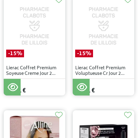
-15%
-15%
Lierac Coffret Premium
Lierac Coffret Premium
Soyeuse Creme Jour 2
Voluptueuse Cr Jour 2
Prod.
Prod.
93
,
90
€
93
,
90
€
79
,
81
€
79
,
81
€