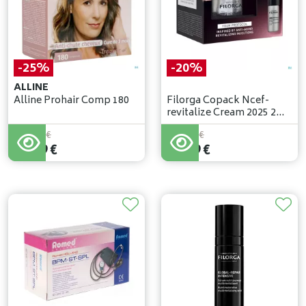
-25%
-20%
ALLINE
Alline Prohair Comp 180
Filorga Copack Ncef-
revitalize Cream 2025 2
Prod.
109
,
99
€
104
,
74
€
82
,
49
€
83
,
79
€