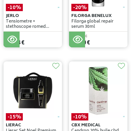
-10%
-20%
JERLO
FILORGA BENELUX
Tensiometre +
Filorga global repair
stethoscope romed
serum 30ml
pontos
93
,
53
€
109
,
00
€
84
,
18
€
87
,
20
€
-15%
-10%
LIERAC
CBX MEDICAL
Lierac Set Noel Premium
Candrop 20% huile cbd