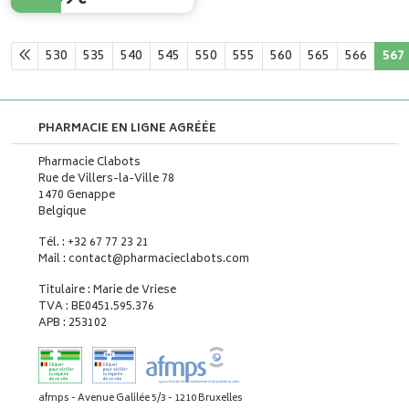
530
535
540
545
550
555
560
565
566
567
PHARMACIE EN LIGNE AGRÉÉE
Pharmacie Clabots
Rue de Villers-la-Ville 78
1470 Genappe
Belgique
Tél. : +32 67 77 23 21
Mail : contact
@
pharmacieclabots.com
Titulaire : Marie de Vriese
TVA : BE0451.595.376
APB : 253102
afmps - Avenue Galilée 5/3 - 1210 Bruxelles