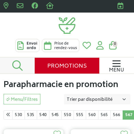
Pharmacies Clabots & De L
Envoi
Prise de
0
ordo
rendez-vous
PROMOTIONS
MENU
Parapharmacie en promotion
Menu/Filtres
530
535
540
545
550
555
560
565
566
567